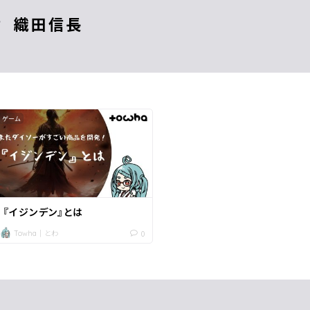
織田信長
ゲーム
『イジンデン』とは
Towha｜とわ
0