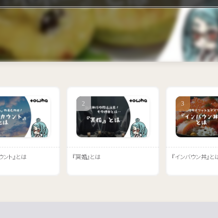
ウント』とは
『冥婚』とは
『インバウン丼』と