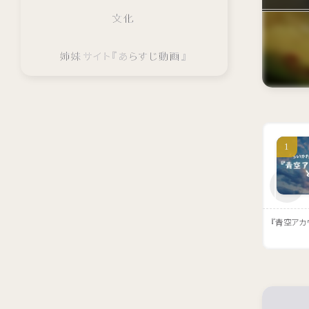
文化
姉妹サイト『あらすじ動画』
『青空アカ