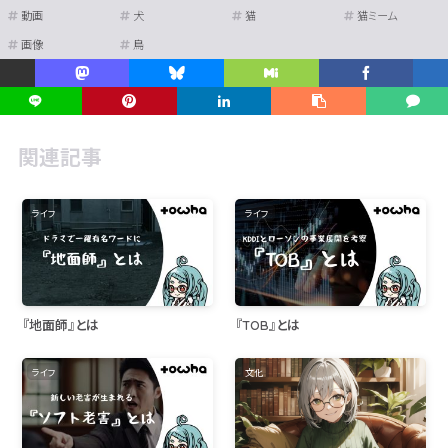
動画
犬
猫
猫ミーム
画像
鳥
関連記事
ライフ
ライフ
『地面師』とは
『TOB』とは
ライフ
文化