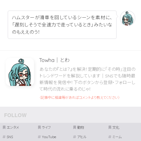
ハムスターが滑車を回しているシーンを素材に、
「遅刻しそうで全速力で走っているとき」みたいな
のもええのう！
Towha｜とわ
あなたの『とは？』を解決！定期的に「その時」注目の
トレンドワードを解説しています｜SNSでも随時最
新情報を発信中！下のボタンから登録・フォローし
て時代の流れに乗るのじゃ！
〈記事中に相違等があればコメントより教えてください〉
エンタメ
ライフ
動物
文化
SNS
YouTube
アヒル
ミーム