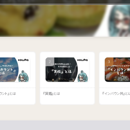
ウント』とは
『冥婚』とは
『インバウン丼』と