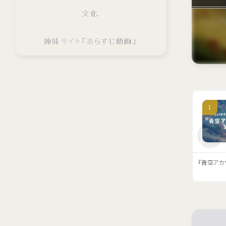
文化
姉妹サイト『あらすじ動画』
『青空アカ