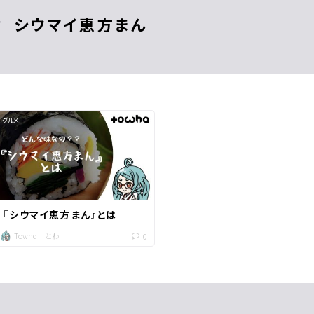
シウマイ恵方まん
グルメ
『シウマイ恵方まん』とは
Towha｜とわ
0