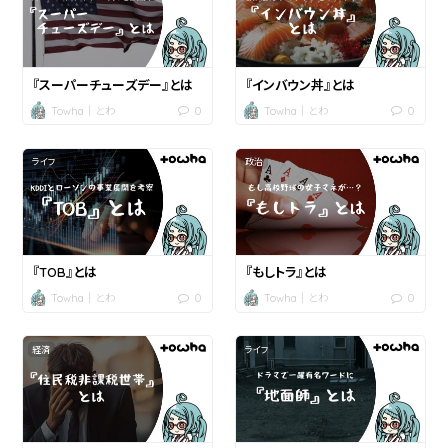
『スーパーチューズデー』とは
『インバウン丼』とは
0
0
Towha｜とわ
Towha｜とわ
ライフ
政治
『TOB』とは
『もしトラ』とは
0
0
Towha｜とわ
Towha｜とわ
経済
ライフ